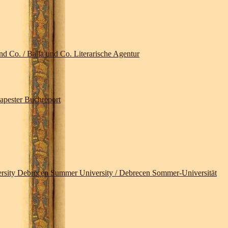
d Co. / Balla und Co. Literarische Agentur
pester Buchreport
 Debrecen Summer University / Debrecen Sommer-Universität