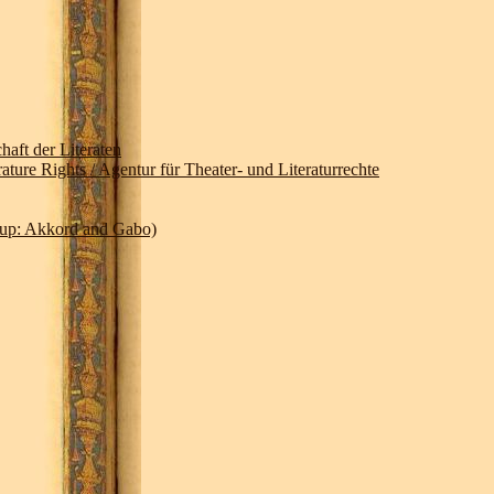
ft der Literaten
ture Rights / Agentur für Theater- und Literaturrechte
up: Akkord and Gabo)