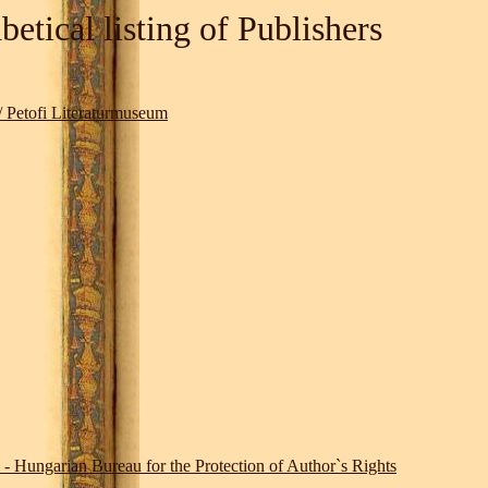
etical listing of Publishers
etofi Literaturmuseum
 - Hungarian Bureau for the Protection of Author`s Rights