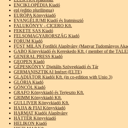
ENCIKLOPÉDIA Kiadó
epl (editio plurilingua)
EURÓPA Könyvkiadó
EVANGÉLIUMI Kiadó és Iratmisszió
FALUKÖNYV - CICERO Kft.
FEKETE SAS Kiadó
FELSOMAGYARORSZÁG Kiadó
FORUM Kiadó
FÜST MILÁN Fordítói Alapítvány (Magyar Tudományos Aka
GABO Könyvkiadó és Kereskedo Kft. ( member of the TA
GENERAL PRESS Kiadó
GEOPEN Kiadó
GÉPESKÖNYV Digitális Szövegkiadó és Tár
GERMANISZTIKAI Intézet (ELTE)
GLADIÁTOR Kiadói Kft. (in co-edition with Unio 3)
GLÓRIA Kiadó
GÖNCÖL Kiadó
GRAFO Könyvkiadó és Terjeszto Kft.
GRIMM Könyvkiadó Kft.
GULLIVER Könyvkiadó Kft.
HAJJA & FIAI Könyvkiadó
HARMAT Kiadói Alapítvány
HÁTTÉR Könyvkiadó
HELIKON Kiadó