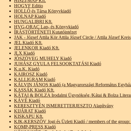
HISZI-MAP Kft.
HOGYF Editio
HOLLÓ és Társa Könyvkiadó
HOLNAP Kiadó
HUNGALIBRI Kft.
HVG-ORAC Lap- és Könyvkiadó
ÍRÁSTÖRTÉNETI Kutatóintézet
JAK - József Attila Kör Attila József Circle / Attila József Kreis
JEL Kiadó Kft.
JELENKOR Kiadó Kft.
JLX Kiadó
JÓSZÖVEG MUHELY Kiadó
JUHÁSZ GYULA FELSOOKTATÁSI Kiadó
K.u.K. Kiadó
KAIROSZ Kiadó
KALLIGRAM Kiadó
KÁLVIN JÁNOS Kiadó (a Magyarországi Református Egyház
KASSÁK Kiadó Kft.
KÁTAI & BOLZA Irodalmi Ügynökség /Kátai & Bolza Literary 
KÁVÉ Kiadó
KERESZTYÉN ISMERETTERJESZTO Alapítvány
KIJÁRAT Kiadó
KISKAPU Kft.
KJK-KERSZÖV Jogi és Üzleti Kiadó / members of the group
KOMP-PRESS Kiadó