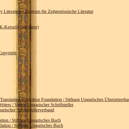
ature / Zentrum für Zeitgenössische Literatur
erszöv, see there)
opyright
ion Workshop Foundation / Stiftung Ungarisches Übersetzerha
 / Verein Ungarischer Schriftsteller
cher Schriftstellerverband
/ Stiftung Ungarisches Buch
 / Stiftung Ungarisches Buch