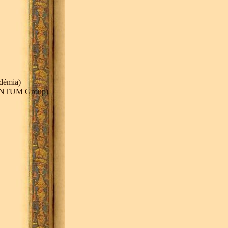
démia)
LENTUM Group)