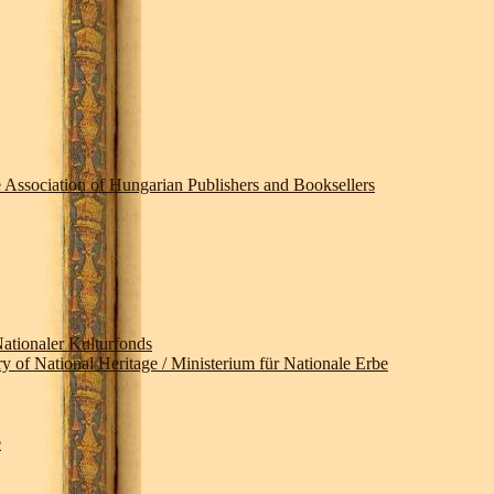
ssociation of Hungarian Publishers and Booksellers
ionaler Kulturfonds
ational Heritage / Ministerium für Nationale Erbe
e