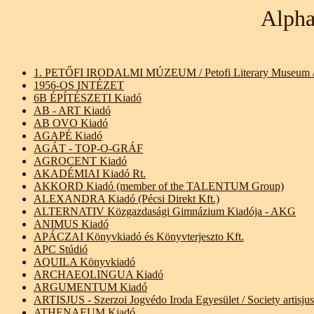
Alphab
1. PETŐFI IRODALMI MÚZEUM / Petofi Literary Museum / P
1956-OS INTÉZET
6B ÉPÍTÉSZETI Kiadó
AB - ART Kiadó
AB OVO Kiadó
AGAPÉ Kiadó
AGÁT - TOP-O-GRÁF
AGROCENT Kiadó
AKADÉMIAI Kiadó Rt.
AKKORD Kiadó (member of the TALENTUM Group)
ALEXANDRA Kiadó (Pécsi Direkt Kft.)
ALTERNATIV Közgazdasági Gimnázium Kiadója - AKG
ANIMUS Kiadó
APÁCZAI Könyvkiadó és Könyvterjeszto Kft.
APC Stúdió
AQUILA Könyvkiadó
ARCHAEOLINGUA Kiadó
ARGUMENTUM Kiadó
ARTISJUS - Szerzoi Jogvédo Iroda Egyesület / Society artisjus
ATHENAEUM Kiadó