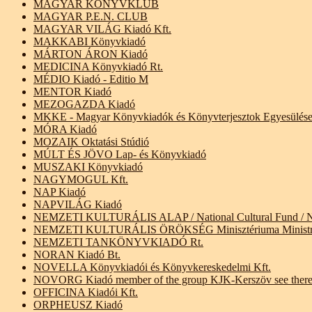
MAGYAR KÖNYVKLUB
MAGYAR P.E.N. CLUB
MAGYAR VILÁG Kiadó Kft.
MAKKABI Könyvkiadó
MÁRTON ÁRON Kiadó
MEDICINA Könyvkiadó Rt.
MÉDIO Kiadó - Editio M
MENTOR Kiadó
MEZOGAZDA Kiadó
MKKE - Magyar Könyvkiadók és Könyvterjesztok Egyesülése A
MÓRA Kiadó
MOZAIK Oktatási Stúdió
MÚLT ÉS JÖVO Lap- és Könyvkiadó
MUSZAKI Könyvkiadó
NAGYMOGUL Kft.
NAP Kiadó
NAPVILÁG Kiadó
NEMZETI KULTURÁLIS ALAP / National Cultural Fund / Nat
NEMZETI KULTURÁLIS ÖRÖKSÉG Minisztériuma Ministry of N
NEMZETI TANKÖNYVKIADÓ Rt.
NORAN Kiadó Bt.
NOVELLA Könyvkiadói és Könyvkereskedelmi Kft.
NOVORG Kiadó member of the group KJK-Kerszöv see ther
OFFICINA Kiadói Kft.
ORPHEUSZ Kiadó