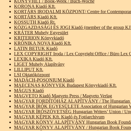
KÖNYVHÉT / Book-Week / Buch-Woche
KORONA Kiadó Kft.
KORTÁRS IRODALMI KÖZPONT/ Centre for Contemporary Liter
KORTÁRS Kiadó Kft.
KOSSUTH Kiadó Rt.
KÖZGAZDASÁGI ÉS JOGI Kiadó (member of the group KJK-K
KRÁTER Muhely Egyesület
KRITERION Könyvkiadó
KRÓNIKA NOVA Kiadó Kft.
LATIN BETUK Kiadó
LEX COPYRIGHT Iroda / Lex Copyright Office / Büro Lex C
LEXIKA Kiadó Kft.
LIGET Muhely Alapítvány
LILLIPUT Kft.
LSI Oktatóközpont
MADÁCH-POSONIUM Kiadó
MAECENAS KÖNYVEK Budapest Könyvkiadó Kft.
MÁGUS Kiadó
MAGVETO Kiadó Magveto Press / Magveto Verlag
MAGYAR FORDÍTÓHÁZ ALAPÍTVÁNY / The Hungarian Translat
MAGYAR ÍRÓK EGYESÜLETE Association of Hungarian Writers
MAGYAR ÍRÓSZÖVETSÉG Hungarian Writers’ Union / Ungaris
MAGYAR KÉPEK Kft. Kiadó és Fotóarchivum
MAGYAR KÖNYV ALAPÍTVÁNY Hungarian Book Foundation 
MAGYAR KÖNYV ALAPÍTVÁNY / Hungarian Book Foundation