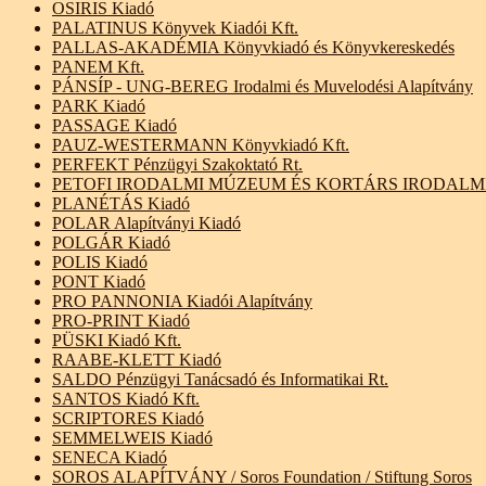
OSIRIS Kiadó
PALATINUS Könyvek Kiadói Kft.
PALLAS-AKADÉMIA Könyvkiadó és Könyvkereskedés
PANEM Kft.
PÁNSÍP - UNG-BEREG Irodalmi és Muvelodési Alapítvány
PARK Kiadó
PASSAGE Kiadó
PAUZ-WESTERMANN Könyvkiadó Kft.
PERFEKT Pénzügyi Szakoktató Rt.
PETOFI IRODALMI MÚZEUM ÉS KORTÁRS IRODALMI KÖZPONT
PLANÉTÁS Kiadó
POLAR Alapítványi Kiadó
POLGÁR Kiadó
POLIS Kiadó
PONT Kiadó
PRO PANNONIA Kiadói Alapítvány
PRO-PRINT Kiadó
PÜSKI Kiadó Kft.
RAABE-KLETT Kiadó
SALDO Pénzügyi Tanácsadó és Informatikai Rt.
SANTOS Kiadó Kft.
SCRIPTORES Kiadó
SEMMELWEIS Kiadó
SENECA Kiadó
SOROS ALAPÍTVÁNY / Soros Foundation / Stiftung Soros