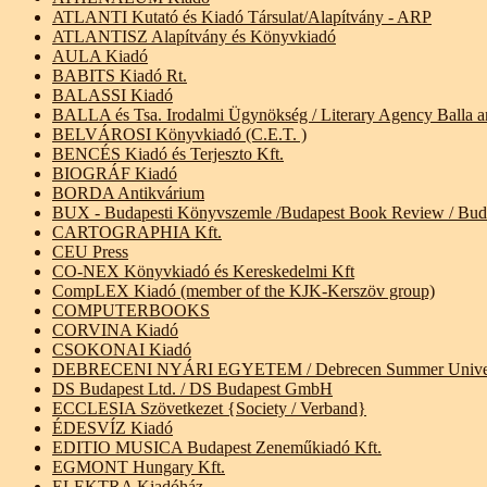
ATLANTI Kutató és Kiadó Társulat/Alapítvány - ARP
ATLANTISZ Alapítvány és Könyvkiadó
AULA Kiadó
BABITS Kiadó Rt.
BALASSI Kiadó
BALLA és Tsa. Irodalmi Ügynökség / Literary Agency Balla an
BELVÁROSI Könyvkiadó (C.E.T. )
BENCÉS Kiadó és Terjeszto Kft.
BIOGRÁF Kiadó
BORDA Antikvárium
BUX - Budapesti Könyvszemle /Budapest Book Review / Buda
CARTOGRAPHIA Kft.
CEU Press
CO-NEX Könyvkiadó és Kereskedelmi Kft
CompLEX Kiadó (member of the KJK-Kerszöv group)
COMPUTERBOOKS
CORVINA Kiadó
CSOKONAI Kiadó
DEBRECENI NYÁRI EGYETEM / Debrecen Summer University
DS Budapest Ltd. / DS Budapest GmbH
ECCLESIA Szövetkezet {Society / Verband}
ÉDESVÍZ Kiadó
EDITIO MUSICA Budapest Zeneműkiadó Kft.
EGMONT Hungary Kft.
ELEKTRA Kiadóház