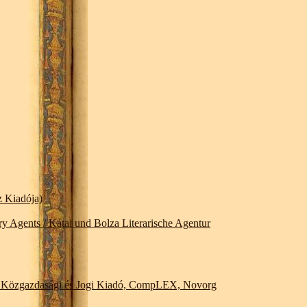
 Kiadója)
Agents / Kátai und Bolza Literarische Agentur
: Közgazdasági és Jogi Kiadó, CompLEX, Novorg