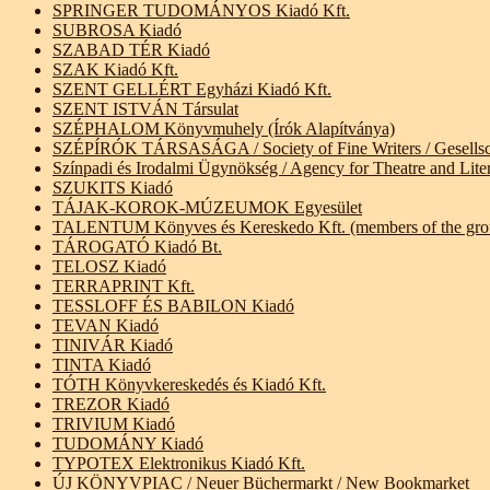
SPRINGER TUDOMÁNYOS Kiadó Kft.
SUBROSA Kiadó
SZABAD TÉR Kiadó
SZAK Kiadó Kft.
SZENT GELLÉRT Egyházi Kiadó Kft.
SZENT ISTVÁN Társulat
SZÉPHALOM Könyvmuhely (Írók Alapítványa)
SZÉPÍRÓK TÁRSASÁGA / Society of Fine Writers / Gesellscha
Színpadi és Irodalmi Ügynökség / Agency for Theatre and Litera
SZUKITS Kiadó
TÁJAK-KOROK-MÚZEUMOK Egyesület
TALENTUM Könyves és Kereskedo Kft. (members of the gro
TÁROGATÓ Kiadó Bt.
TELOSZ Kiadó
TERRAPRINT Kft.
TESSLOFF ÉS BABILON Kiadó
TEVAN Kiadó
TINIVÁR Kiadó
TINTA Kiadó
TÓTH Könyvkereskedés és Kiadó Kft.
TREZOR Kiadó
TRIVIUM Kiadó
TUDOMÁNY Kiadó
TYPOTEX Elektronikus Kiadó Kft.
ÚJ KÖNYVPIAC / Neuer Büchermarkt / New Bookmarket